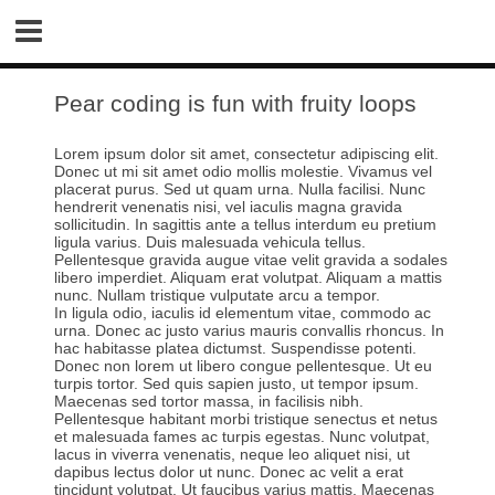
Pear coding is fun with fruity loops
Lorem ipsum dolor sit amet, consectetur adipiscing elit.
Donec ut mi sit amet odio mollis molestie. Vivamus vel
placerat purus. Sed ut quam urna. Nulla facilisi. Nunc
hendrerit venenatis nisi, vel iaculis magna gravida
sollicitudin. In sagittis ante a tellus interdum eu pretium
ligula varius. Duis malesuada vehicula tellus.
Pellentesque gravida augue vitae velit gravida a sodales
libero imperdiet. Aliquam erat volutpat. Aliquam a mattis
nunc. Nullam tristique vulputate arcu a tempor.
In ligula odio, iaculis id elementum vitae, commodo ac
urna. Donec ac justo varius mauris convallis rhoncus. In
hac habitasse platea dictumst. Suspendisse potenti.
Donec non lorem ut libero congue pellentesque. Ut eu
turpis tortor. Sed quis sapien justo, ut tempor ipsum.
Maecenas sed tortor massa, in facilisis nibh.
Pellentesque habitant morbi tristique senectus et netus
et malesuada fames ac turpis egestas. Nunc volutpat,
lacus in viverra venenatis, neque leo aliquet nisi, ut
dapibus lectus dolor ut nunc. Donec ac velit a erat
tincidunt volutpat. Ut faucibus varius mattis. Maecenas